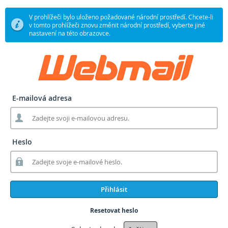
V prohlížeči bylo uloženo požadované národní prostředí. Chcete-li
v tomto prohlížeči znovu změnit národní prostředí, vyberte jiné
nastavení na této obrazovce.
E-mailová adresa
Heslo
Přihlásit
Resetovat heslo