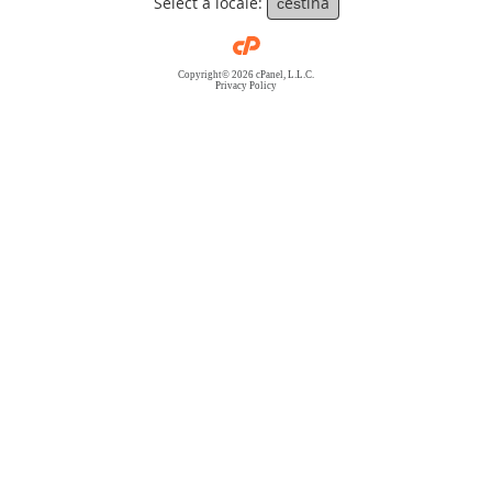
Select a locale:
čeština
Copyright© 2026 cPanel, L.L.C.
Privacy Policy