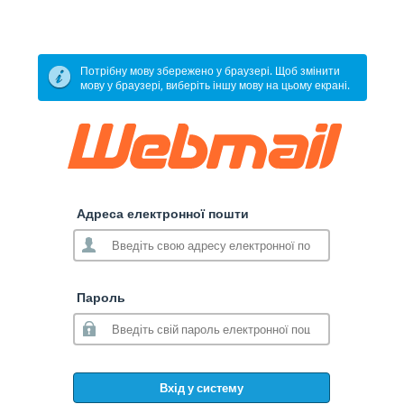
Потрібну мову збережено у браузері. Щоб змінити
мову у браузері, виберіть іншу мову на цьому екрані.
Адреса електронної пошти
Пароль
Вхід у систему