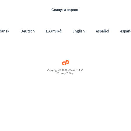
Скинути пароль
dansk
Deutsch
Ελληνικά
English
español
españo
Copyright© 2026 cPanel, L.L.C.
Privacy Policy