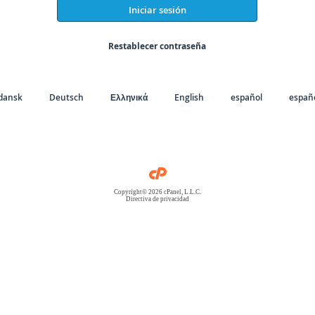
Iniciar sesión
Restablecer contraseña
dansk
Deutsch
Ελληνικά
English
español
españo
Copyright© 2026 cPanel, L.L.C.
Directiva de privacidad