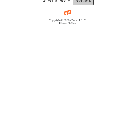
Select a locale:
română
Copyright© 2026 cPanel, L.L.C.
Privacy Policy